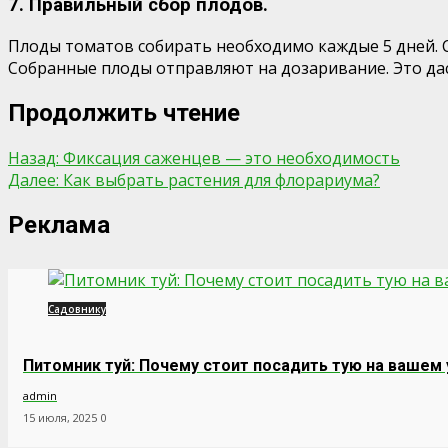
7. Правильный сбор плодов.
Плоды томатов собирать необходимо каждые 5 дней. 
Собранные плоды отправляют на дозаривание. Это дас
Продолжить чтение
Назад:
Фиксация саженцев — это необходимость
Далее:
Как выбрать растения для флорариума?
Реклама
Садовнику
Питомник туй: Почему стоит посадить тую на вашем
admin
15 июля, 2025
0