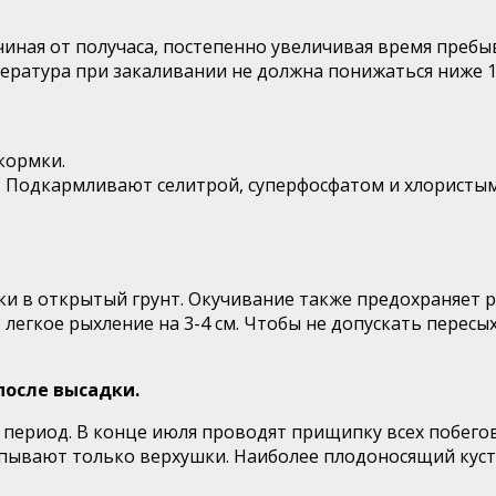
иная от получаса, постепенно увеличивая время пребыв
ература при закаливании не должна понижаться ниже 10
кормки.
. Подкармливают селитрой, суперфосфатом и хлористы
ки в открытый грунт. Окучивание также предохраняет р
 легкое рыхление на 3-4 см. Чтобы не допускать перес
после высадки.
период. В конце июля проводят прищипку всех побегов
ывают только верхушки. Наиболее плодоносящий куст 