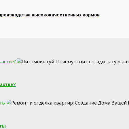
 производства высококачественных кормов
частке?
частке?
чты
чты