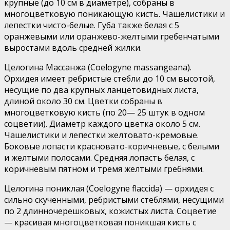
крупные (до 10 см в диаметре), собраны в
многоцветковую поникающую кисть. Чашелистики и
лепестки чисто-белые. Губа также белая с 5
оранжевыми или оранжево-желтыми гребенчатыми
выростами вдоль средней жилки.
Целогина Массанжа (Coelogyne massangeana).
Орхидея имеет ребристые стебли до 10 см высотой,
несущие по два крупных ланцетовидных листа,
длиной около 30 см. Цветки собраны в
многоцветковую кисть (по 20— 25 штук в одном
соцветии). Диаметр каждого цветка около 5 см.
Чашелистики и лепестки желтовато-кремовые.
Боковые лопасти красновато-коричневые, с белыми
и желтыми полосами. Средняя лопасть белая, с
коричневым пятном и тремя желтыми гребнями.
Целогина пониклая (Coelogyne flaccida) — орхидея с
сильно скученными, ребристыми стеблями, несущими
по 2 длинночерешковых, кожистых листа. Соцветие
— красивая многоцветковая поникшая кисть с